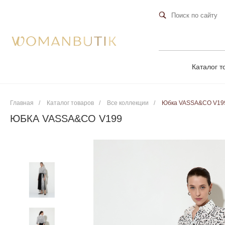
Каталог т
Главная
/
Каталог товаров
/
Все коллекции
/
Юбка VASSA&CO V19
ЮБКА VASSA&CO V199