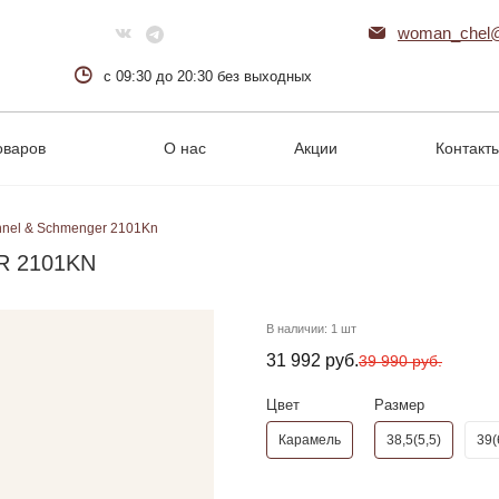
woman_chel@
с 09:30 до 20:30 без выходных
оваров
О нас
Акции
Контакт
nnel & Schmenger 2101Kn
R 2101KN
В наличии:
1 шт
31 992 руб.
39 990 руб.
Цвет
Размер
Карамель
38,5(5,5)
39(