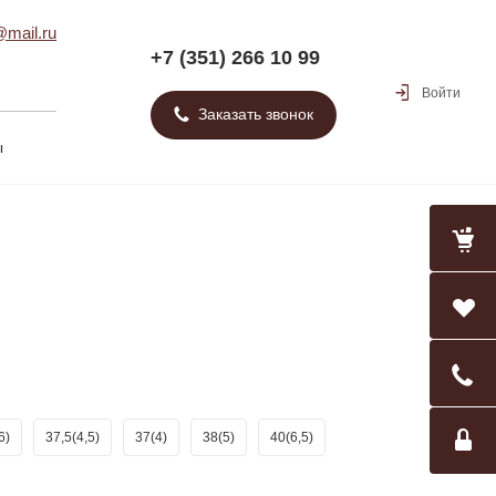
mail.ru
+7 (351) 266 10 99
Войти
Заказать звонок
ы
6)
37,5(4,5)
37(4)
38(5)
40(6,5)